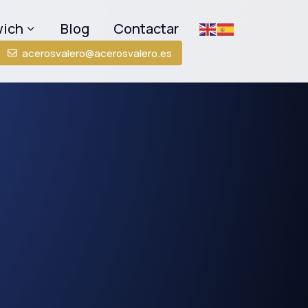
wich
Blog
Contactar
acerosvalero@acerosvalero.es