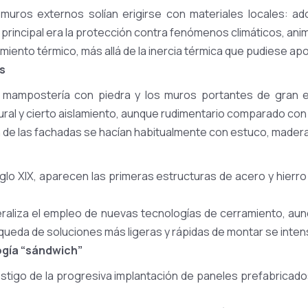
os muros externos solían erigirse con materiales locales: a
tivo principal era la protección contra fenómenos climáticos, a
miento térmico, más allá de la inercia térmica que pudiese ap
s
e mampostería con piedra y los muros portantes de gran 
ral y cierto aislamiento, aunque rudimentario comparado con
n de las fachadas se hacían habitualmente con estuco, madera
siglo XIX, aparecen las primeras estructuras de acero y hierro 
raliza el empleo de nuevas tecnologías de cerramiento, au
eda de soluciones más ligeras y rápidas de montar se intens
logía “sándwich”
testigo de la progresiva implantación de paneles prefabricad