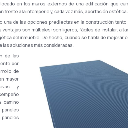
olocado en los muros externos de una edificación que cum
n frente a la intemperie y, cada vez más, aportación estética 
una de las opciones predilectas en la construcción tanto 
 ventajas son múltiples: son ligeros, fáciles de instalar, a
rgética del inmueble. De hecho, cuando se habla de mejorar el
e las soluciones más consideradas.
ón de las
ciente por
rrollo de
en mayor
osivas y
sempeño
n camino
paneles
o paneles